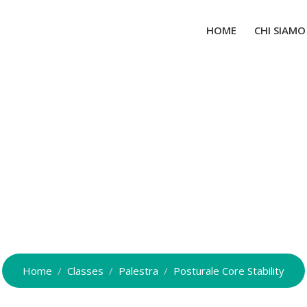
HOME
CHI SIAMO
osturale Core Stabili
Home
Classes
Palestra
Posturale Core Stability